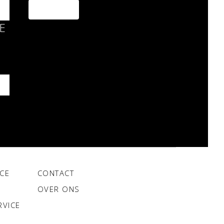
BE
CE
CONTACT
OVER ONS
RVICE