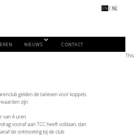
EN
NL
TEREN
NIEUWS
CONTACT
This
renclub gelden de tarieven voor koppels
rwaarden zijn:
r van 4 uren
drag vooraf aan TCC heeft voldaan, dan
anaf de ontmoeting bij de club.