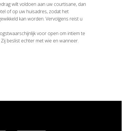
drag wilt voldoen aan uw courtisane, dan
tel of op uw huisadres, zodat het
fgewikkeld kan worden. Vervolgens reist u
ogstwaarschijnlijk voor open om intiem te
 Zij beslist echter met wie en wanneer.