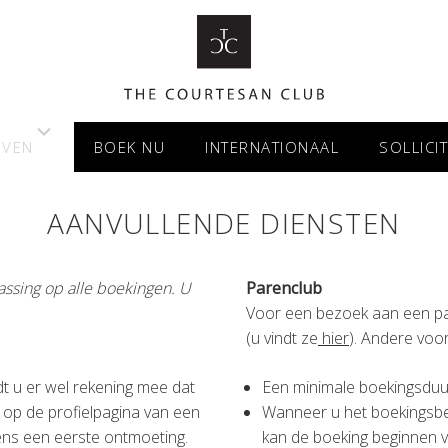
EVEN
BOEK NU
INTERNATIONAAL
SOLLICI
AANVULLENDE DIENSTEN
ssing op alle boekingen. U
Parenclub
Voor een bezoek aan een pa
(u vindt ze
hier
). Andere voo
t u er wel rekening mee dat
Een minimale boekingsduu
op de profielpagina van een
Wanneer u het boekingsbe
ens een eerste ontmoeting.
kan de boeking beginnen v