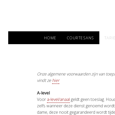
HOME
COURTESANS
TARI
Onze algemene voorwaarden zijn van toepa
vindt ze
hier
A-level
Voor
a-level/anaal
geldt geen toeslag. Houd
zelfs wanneer deze dienst genoemd wordt 
dame, deze nooit gegarandeerd wordt tijd