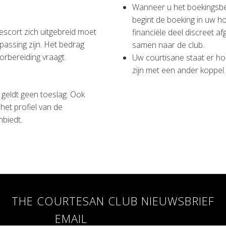
Wanneer u het boekingsbe
begint de boeking in uw ho
 escort zich uitgebreid moet
financiële deel discreet a
assing zijn. Het bedrag
samen naar de club.
orbereiding vraagt.
Uw courtisane staat er ho
zijn met een ander koppel.
r geldt geen toeslag. Ook
het profiel van de
nbiedt.
THE COURTESAN CLUB NIEUWSBRIEF
EMAIL