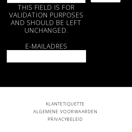
THIS FIELD IS FOR
Prostitutie – de geschiedenis
VALIDATION PURPOSES
The Courtesan Club - Oct 2020
AND SHOULD BE LEFT
UNCHANGED.
GFE – date
Emily - Sep 2020
E-MAILADRES
Coronaleed
Lucy - May 2020
KLANTETIQUETTE
ALGEMENE VOORWAARDEN
PRIVACYBELEID