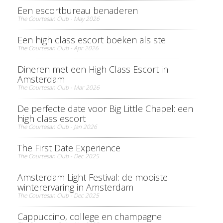
Een escortbureau benaderen
The Courtesan Club - May 2026
Een high class escort boeken als stel
The Courtesan Club - Apr 2026
Dineren met een High Class Escort in
Amsterdam
The Courtesan Club - Mar 2026
De perfecte date voor Big Little Chapel: een
high class escort
The Courtesan Club - Jan 2026
The First Date Experience
The Courtesan Club - Dec 2025
Amsterdam Light Festival: de mooiste
winterervaring in Amsterdam
The Courtesan Club - Dec 2025
Cappuccino, college en champagne