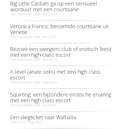
Big Little Casbah: ga op een sensueel
avontuur met een courtisane
The Courtesan Club - Apr 2025
Veronica Franco, beroemde courtisane uit
Venetië
The Courtesan Club - Jan 2025
Bezoek een swingers club of erotisch feest
met een high class escort
The Courtesan Club - Oct 2024
A-level (anale seks) met een high class
escort
The Courtesan Club - Sep 2024
Squirting: een bijzondere erotische ervaring
met een high class escort
The Courtesan Club - Jul 2024
Een vliegticket naar Walhalla
Client TCC - Aug 2021