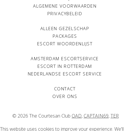
Viva
Jan 2004
ALGEMENE VOORWAARDEN
PRIVACYBELEID
One
Jan 2003
ALLEEN GEZELSCHAP
Avantgarde
PACKAGES
Nov 2002
ESCORT WOORDENLIJST
BLVD
Mar 2002
AMSTERDAM ESCORTSERVICE
ESCORT IN ROTTERDAM
TV dinsdag – Yorin
NEDERLANDSE ESCORT SERVICE
Jan 2001
Aktueel
CONTACT
Oct 1999
OVER ONS
Algemeen Dagblad
Sep 1999
© 2026 The Courtesan Club
OAD
,
CAPTAIN69
,
TER
De Telegraaf
Sep 1999
This website uses cookies to improve your experience. We'll