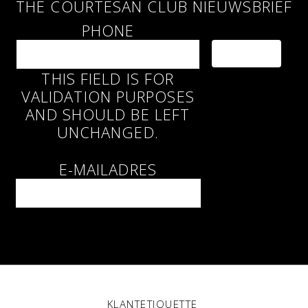
THE COURTESAN CLUB NIEUWSBRIEF
Volkskrant Magazine
PHONE
May 2007
Heleen
THIS FIELD IS FOR
Feb 2007
VALIDATION PURPOSES
Marketing Tribune
AND SHOULD BE LEFT
Nov 2006
UNCHANGED.
Marie Claire
Dec 2005
E-MAILADRES
Marie Claire
Nov 2005
Volkskrant Magazine
Jun 2004
Viva
Jun 2004
KLANTETIQUETTE